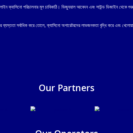
 ক্যাসিনো পরিচালনার মূল চাবিকাঠি। ভিজ্যুয়াল আবেদন এবং সাউন্ড ডিজাইন থেকে শুরু কর
 ব্যস্ততা সর্বাধিক করে তোলে, ক্যাসিনো অপারেটরদের লাভজনকতা বৃদ্ধি করে এবং খেলোয়া
Our Partners