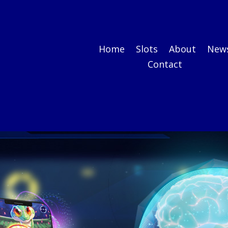
Home
Slots
About
New
Contact