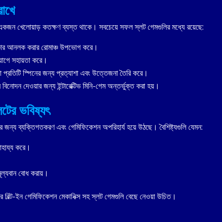
রাখে
 যে একজন খেলোয়াড় কতক্ষণ ব্যস্ত থাকে। সবচেয়ে সফল স্লট গেমগুলির মধ্যে রয়েছে:
ুরষ্কার আনলক করার রোমাঞ্চ উপভোগ করে।
য়োগে সহায়তা করে।
য যা প্রতিটি স্পিনের জন্য প্রত্যাশা এবং উত্তেজনা তৈরি করে।
িনোদন দেওয়ার জন্য ইন্টারেক্টিভ মিনি-গেম অন্তর্ভুক্ত করা হয়।
টের ভবিষ্যৎ
ার জন্য ব্যক্তিগতকরণ এবং গেমিফিকেশন অপরিহার্য হয়ে উঠছে। বৈশিষ্ট্যগুলি যেমন:
সাহায্য করে।
ূল্যবান বোধ করায়।
ের
বিল্ট-ইন গেমিফিকেশন মেকানিক্স সহ স্লট গেমগুলি বেছে নেওয়া উচিত।