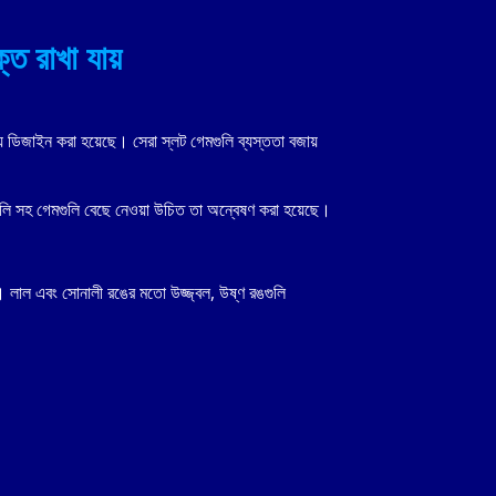
্ত রাখা যায়
 ডিজাইন করা হয়েছে। সেরা স্লট গেমগুলি ব্যস্ততা বজায়
গুলি সহ গেমগুলি বেছে নেওয়া উচিত তা অন্বেষণ করা হয়েছে।
ে। লাল এবং সোনালী রঙের মতো উজ্জ্বল, উষ্ণ রঙগুলি