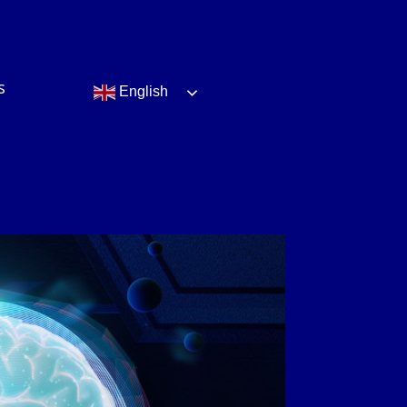
s
English