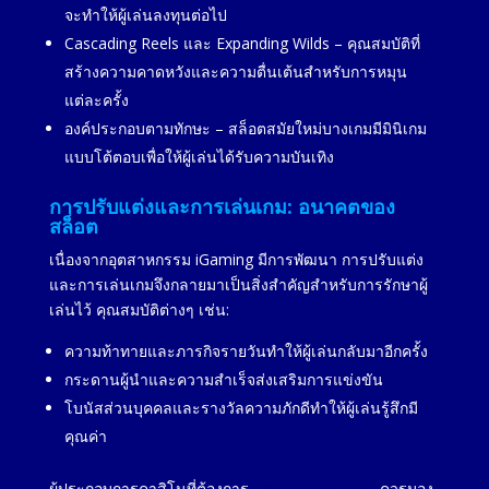
จะทำให้ผู้เล่นลงทุนต่อไป
Cascading Reels และ Expanding Wilds – คุณสมบัติที่
สร้างความคาดหวังและความตื่นเต้นสำหรับการหมุน
แต่ละครั้ง
องค์ประกอบตามทักษะ – สล็อตสมัยใหม่บางเกมมีมินิเกม
แบบโต้ตอบเพื่อให้ผู้เล่นได้รับความบันเทิง
การปรับแต่งและการเล่นเกม: อนาคตของ
สล็อต
เนื่องจากอุตสาหกรรม iGaming มีการพัฒนา การปรับแต่ง
และการเล่นเกมจึงกลายมาเป็นสิ่งสำคัญสำหรับการรักษาผู้
เล่นไว้ คุณสมบัติต่างๆ เช่น:
ความท้าทายและภารกิจรายวันทำให้ผู้เล่นกลับมาอีกครั้ง
กระดานผู้นำและความสำเร็จส่งเสริมการแข่งขัน
โบนัสส่วนบุคคลและรางวัลความภักดีทำให้ผู้เล่นรู้สึกมี
คุณค่า
ผู้ประกอบการคาสิโนที่ต้องการ
เพิ่มการรักษาผู้เล่น
ควรมอง