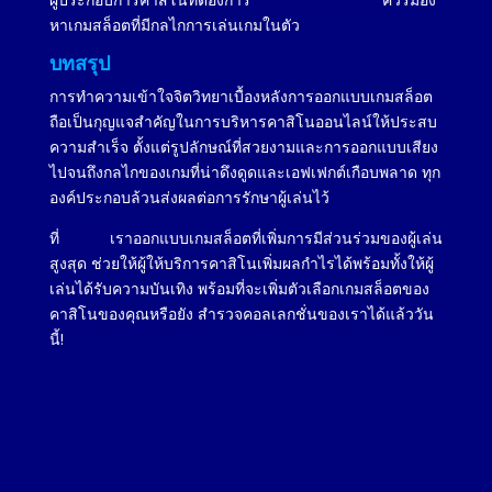
หาเกมสล็อตที่มีกลไกการเล่นเกมในตัว
บทสรุป
การทำความเข้าใจจิตวิทยาเบื้องหลังการออกแบบเกมสล็อต
ถือเป็นกุญแจสำคัญในการบริหารคาสิโนออนไลน์ให้ประสบ
ความสำเร็จ ตั้งแต่รูปลักษณ์ที่สวยงามและการออกแบบเสียง
ไปจนถึงกลไกของเกมที่น่าดึงดูดและเอฟเฟกต์เกือบพลาด ทุก
องค์ประกอบล้วนส่งผลต่อการรักษาผู้เล่นไว้
ที่
Live22
เราออกแบบเกมสล็อตที่เพิ่มการมีส่วนร่วมของผู้เล่น
สูงสุด ช่วยให้ผู้ให้บริการคาสิโนเพิ่มผลกำไรได้พร้อมทั้งให้ผู้
เล่นได้รับความบันเทิง พร้อมที่จะเพิ่มตัวเลือกเกมสล็อตของ
คาสิโนของคุณหรือยัง สำรวจคอลเลกชั่นของเราได้แล้ววัน
นี้!