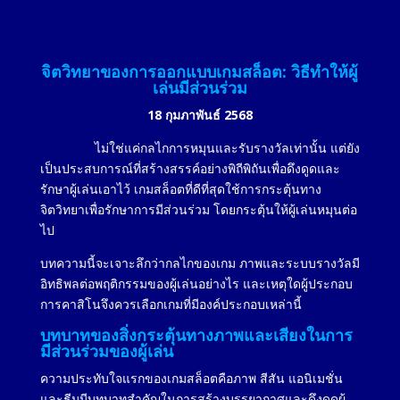
จิตวิทยาของการออกแบบเกมสล็อต: วิธีทำให้ผู้
เล่นมีส่วนร่วม
18 กุมภาพันธ์ 2568
เกมสล็อต
ไม่ใช่แค่กลไกการหมุนและรับรางวัลเท่านั้น แต่ยัง
เป็นประสบการณ์ที่สร้างสรรค์อย่างพิถีพิถันเพื่อดึงดูดและ
รักษาผู้เล่นเอาไว้ เกมสล็อตที่ดีที่สุดใช้การกระตุ้นทาง
จิตวิทยาเพื่อรักษาการมีส่วนร่วม โดยกระตุ้นให้ผู้เล่นหมุนต่อ
ไป
บทความนี้จะเจาะลึกว่ากลไกของเกม ภาพและระบบรางวัลมี
อิทธิพลต่อพฤติกรรมของผู้เล่นอย่างไร และเหตุใดผู้ประกอบ
การคาสิโนจึงควรเลือกเกมที่มีองค์ประกอบเหล่านี้
บทบาทของสิ่งกระตุ้นทางภาพและเสียงในการ
มีส่วนร่วมของผู้เล่น
ความประทับใจแรกของเกมสล็อตคือภาพ สีสัน แอนิเมชั่น
และธีมมีบทบาทสำคัญในการสร้างบรรยากาศและดึงดูดผู้