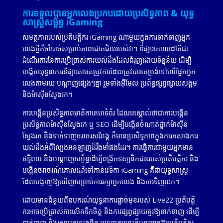
ការទទួលបានអ្នកលេងប្រកបដោយប្រសិទ្ធភាព & យុទ្ធ
សាស្ត្រសម្ព័ន្ធ iGaming
សមត្ថភាពរបស់ប្រតិបត្តិករ iGaming ណាមួយក្នុងការទាក់ទាញអ្នក
លេងថ្មីគឺចាំបាច់សម្រាប់ភាពជោគជ័យរបស់វា។ ទីផ្សារគោលដៅគឺជា
ដំណើរការនៃការប្រើប្រាស់ការយល់ដឹងដែលជំរុញដោយទិន្នន័យ ដើម្បី
បង្កើតយុទ្ធនាការទីផ្សារតាមតម្រូវការដែលត្រូវបានតម្រង់ទៅលើផ្នែកអ្នក
លេងតាមរយៈបណ្តាញផ្សេងៗគ្នា រួមទាំងអ៊ីមែល ប្រព័ន្ធផ្សព្វផ្សាយសង្គម
និងម៉ាស៊ីនស្វែងរក។
ការបង្កើនប្រសិទ្ធភាពមាតិកាគេហទំព័រ ដែលគេស្គាល់ថាជាការបង្កើន
ប្រសិទ្ធភាពម៉ាស៊ីនស្វែងរក ឬ SEO ដើម្បីបង្កើនចំណាត់ថ្នាក់ម៉ាស៊ីន
ស្វែងរក និងទាក់ទាញចរាចរសរីរាង្គ ក៏មានប្រសិទ្ធភាពក្នុងការកសាងការ
យល់ដឹងអំពីល្បែងអនឡាញដ៏រឹងមាំផងដែរ។ ការធ្វើការជាមួយអ្នកមាន
ឥទ្ធិពល និងបណ្តាញសម្ព័ន្ធដើម្បីពង្រីកទស្សនិកជនរបស់ប្រតិបត្តិករ និង
បង្កើនចរាចរណ៍គោលដៅទៅកាន់វេទិកា iGaming គឺជាយុទ្ធសាស្ត្រ
ដែលបង្ហាញឱ្យឃើញសម្រាប់ការរក្សាអ្នកលេង និងការទិញយក។
ដោយមានជំនួយពីឧបករណ៍យុទ្ធនាការផ្តាច់មុខរបស់ Live22 ប្រតិបត្តិ
ករអាចប្រើប្រាស់ការលើកទឹកចិត្ត និងការផ្សព្វផ្សាយគួរឱ្យទាក់ទាញ ដើម្បី
ទាក់ទាញ និងរក្សាអ្នកលេងថ្មី។ យុទ្ធនាការនេះក៏អនុញ្ញាតឱ្យប្រតិបត្តិករ