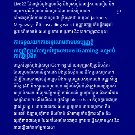
Live22 ដែលផ្តល់នូវហ្គេមលើតុ និងទូរសព្ទដែលផ្ទុកបានលឿន និង
រលូន។ ជួរដ៏ធំទូលាយនៃហ្គេមដែលអាចកែប្រែបាន។
លក្ខណៈពិសេស
រួម
ទាំងធាតុផ្សំនៃការលេងហ្គេមជាច្រើនដូចជា មេគុណ jackpots
Megaways និង cascading wins អនុញ្ញាតឱ្យប្រតិបត្តិករផ្តល់
នូវបទពិសោធន៍លេងហ្គេមតាមតម្រូវការ និងទាក់ទាញជាងមុន។
ការទទួលយកការអនុលោមតាមបទប្បញ្ញត្តិ
ការប្រើប្រាស់បច្ចេកវិទ្យាសមាគម iGaming សម្រាប់
ការច្នៃប្រឌិត
បច្ចេកវិទ្យាកំពុងផ្លាស់ប្តូរ iGaming ដោយអនុញ្ញាតឱ្យប្រតិបត្តិករ
កែលម្អបទពិសោធន៍អ្នកលេង និងប្រតិបត្តិការអាជីវកម្មរបស់ពួកគេ។
ដើម្បីកែលម្អការផ្តល់ជូនហ្គេម និងការចូលរួមរបស់អ្នកលេង បញ្ញាសិប្ប
និមិត្ត (AI) និងក្បួនដោះស្រាយការរៀនម៉ាស៊ីនកំពុងត្រូវបានប្រើប្រាស់
សម្រាប់ការរកឃើញការក្លែងបន្លំ ការណែនាំហ្គេមផ្ទាល់ខ្លួន និងការវិភាគ
ទស្សន៍ទាយ។ លើសពីនេះ បច្ចេកវិទ្យា blockchain កំពុងក្លាយជាអ្នក
ផ្លាស់ប្តូរហ្គេម ដោយធានាការលេងហ្គេមប្រកបដោយតម្លាភាព និង
សមធម៌ ជំរុញសុវត្ថិភាព និងបើកដំណើរការប្រតិបត្តិការលឿន និង
សុវត្ថិភាពជាងមុន ដែលទាំងអស់នេះជាចុងក្រោយបង្កើនសុភមង្គល និង
ភាពជឿជាក់របស់អ្នកលេង។