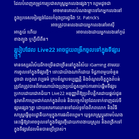
ដែលបំពេញតម្រូវការប្រជាសាស្ត្រអ្នកលេងផ្សេងៗ។ ហ្គេមដូចជា
Kingdom of Luck
អាចមានគោលបំណងឆ្ពោះទៅរកអ្នកលេងនៅ
ក្នុងប្រទេសអៀរឡង់ដែលកំពុងប្រារព្ធទិវា St. Patrick’s
Great Wall
of Meta Dragon
អាចត្រូវបានលេងដោយអ្នកលេងនៅអាស៊ី
អាគ្នេយ៍ ហើយ
Winter Winnings
អាចលេងដោយអ្នកលេងនៅកូរ៉េ
ខាងត្បូង ឬហ្វីលីពីន។
របៀបដែល Live22 អាចជួយពង្រីកចូលទៅក្នុងទីផ្សារ
ថ្មី។
មានទស្សនវិស័យរីកចម្រើនជាច្រើននៅក្នុងវិស័យ iGaming តាមរយៈ
ការចូលទៅក្នុងទីផ្សារថ្មី។ ទោះជាយ៉ាងណាក៏ដោយ ទិដ្ឋភាពមួយចំនួន
ដូចជា លក្ខណៈវប្បធម៌ ក្របខ័ណ្ឌបទប្បញ្ញត្តិ និងចំណូលចិត្តក្នុងតំបន់
ត្រូវតែត្រូវបានពិចារណាយ៉ាងប្រុងប្រយ័ត្នសម្រាប់ការចាប់ផ្តើមទីផ្សារ
ប្រកបដោយជោគជ័យ។ Live22 អនុញ្ញាតិឱ្យប្រតិបត្តិករដោយផ្តល់ជូន
នូវមាតិកាហ្គេមជាក់លាក់ក្នុងតំបន់ និងបច្ចេកវិទ្យាដែលទាក់ទាញដល់ទី
ផ្សារផ្សេងៗគ្នា ដោយសារការឈានទៅដល់ទូទាំងពិភពលោក និងវិធី
សាស្រ្តធ្វើមូលដ្ឋានីយកម្មក្នុងការផលិតហ្គេម។ យុទ្ធសាស្រ្តប្ដូរតាមបំណង
នេះធ្វើឱ្យវាអាចចូលទៅក្នុងទីផ្សារថ្មីដោយភាពងាយស្រួល និងពង្រីកទៅ
ក្នុងទីផ្សារដែលមិនបានប្រើប្រាស់។