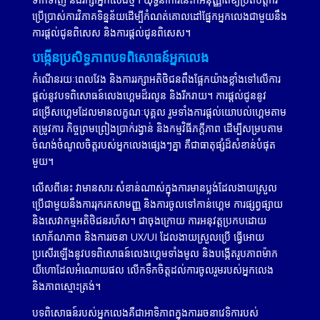
ប្រើប្រាស់ការវិភាគទិន្នន័យដើម្បីកំណត់គោលដៅផ្នែកអ្នកលេងជាមួយនឹង
ការផ្តល់ជូនពិសេស និងការផ្តល់ជូនពិសេស។
បង្កើនប្រសិទ្ធភាពបទពិសោធន៍អ្នកលេង
កំណើនរយៈពេលវែង និងការរក្សាអតិថិជនពឹងផ្អែកយ៉ាងខ្លាំងទៅលើការ
ផ្តល់នូវបទពិសោធន៍លេងហ្គេមដ៏រលូន និងរីករាយ។ ការផ្តល់ជូននូវ
ជម្រើសហ្គេមដែលមានលក្ខណៈបុគ្គល រួមទាំងការផ្ដល់យោបល់ហ្គេមតាម
តម្រូវការ កិច្ចព្រមព្រៀងប្រាក់រង្វាន់ និងកម្មវិធីភក្ដីភាព ដើម្បីសម្របតាម
ចំណង់ចំណូលចិត្តរបស់អ្នកលេងផ្សេងៗគ្នា គឺជាធាតុផ្សំដ៏សំខាន់បំផុត
មួយ។
លើសពីនេះ វាមានសារៈសំខាន់ណាស់ក្នុងការមានប្លង់ដែលងាយស្រួល
ប្រើជាមួយនឹងការរុករកសាមញ្ញ និងការចូលទៅកាន់ហ្គេម ការផ្សព្វផ្សាយ
និងសេវាកម្មអតិថិជនរហ័ស។ ជាចុងក្រោយ ការអនុវត្តប្រកបដោយ
សោភ័ណភាព និងការរចនា UX/UI ដែលងាយស្រួលប្រើ ធ្វើអោយ
ប្រសើរឡើងនូវបទពិសោធន៍លេងហ្គេមទាំងមូល និងបង្កើតរូបភាពម៉ាក
យីហោដែលអំណោយផល លើកទឹកចិត្តដល់ការចូលរួមរបស់អ្នកលេង
និងភាពស្មោះត្រង់។
បទពិសោធន៍របស់អ្នកលេងគឺជាអាទិភាពក្នុងការរចនាវេទិការបស់