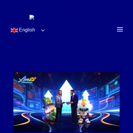
English