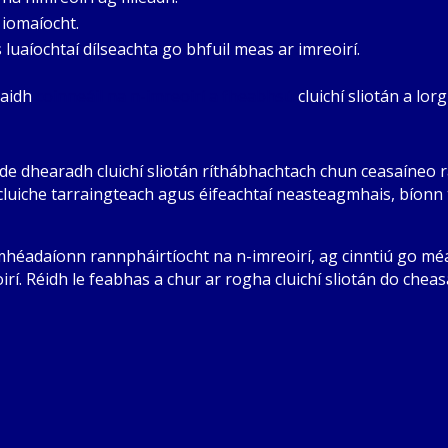
 iomaíocht.
uaíochtaí dílseachta go bhfuil meas ar imreoirí.
raidh
coinneáil na n-imreoirí a fheabhsú
cluichí sliotán a lor
r de dhearadh cluichí sliotán ríthábhachtach chun ceasaíneo r
uiche tarraingteach agus éifeachtaí neasteagmhais, bíonn t
asmhéadaíonn rannpháirtíocht na n-imreoirí, ag cinntiú go m
irí. Réidh le feabhas a chur ar rogha cluichí sliotán do che