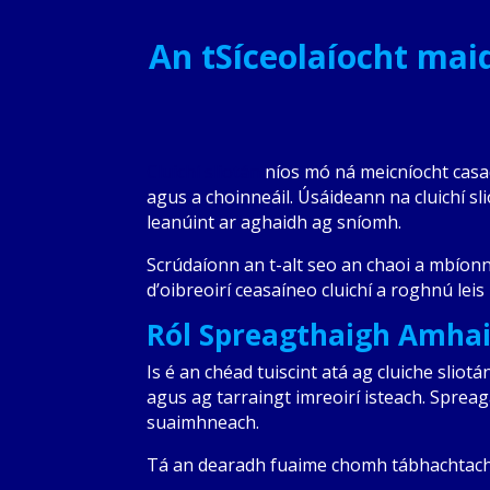
An tSíceolaíocht mai
Cluichí sliotán
níos mó ná meicníocht casa
agus a choinneáil. Úsáideann na cluichí sl
leanúint ar aghaidh ag sníomh.
Scrúdaíonn an t-alt seo an chaoi a mbíonn 
d’oibreoirí ceasaíneo cluichí a roghnú leis
Ról Spreagthaigh Amhai
Is é an chéad tuiscint atá ag cluiche sli
agus ag tarraingt imreoirí isteach. Sprea
suaimhneach.
Tá an dearadh fuaime chomh tábhachtach cé