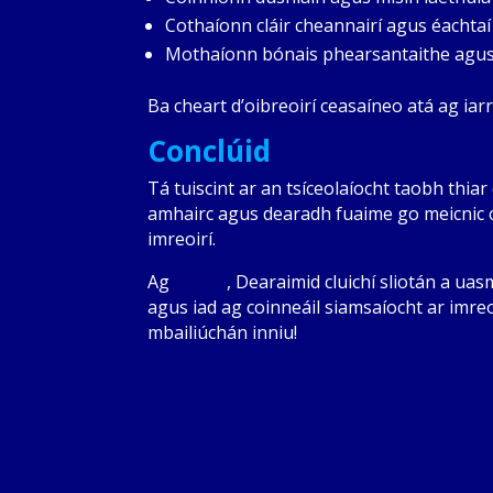
Cothaíonn cláir cheannairí agus éachtaí
Mothaíonn bónais phearsantaithe agus l
Ba cheart
d’oibreoirí ceasaíneo atá ag iar
Conclúid
Tá tuiscint ar an tsíceolaíocht taobh thia
amhairc agus dearadh fuaime go meicnic cl
imreoirí.
Ag
Beo22
, Dearaimid cluichí sliotán a u
agus iad ag coinneáil siamsaíocht ar imreo
mbailiúchán inniu!