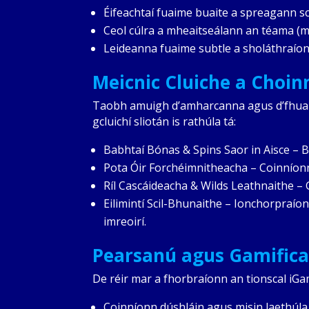
Éifeachtaí fuaime buaite a spreagann s
Ceol cúlra a mheaitseálann an téama (m.
Leideanna fuaime subtle a sholáthraío
Meicnic Cluiche a Choin
Taobh amuigh d’amharcanna agus d’fhuaim
gcluichí sliotán is rathúla tá:
Babhtaí Bónas & Spins Saor in Aisce – B
Pota Óir Forchéimnitheacha – Coinníonn
Ríl Cascáideacha & Wilds Leathnaithe – 
Eilimintí Scil-Bhunaithe – Ionchorpraí
imreoirí.
Pearsanú agus Gamificat
De réir mar a fhorbraíonn an tionscal iGam
Coinníonn dúshláin agus misin laethúla n