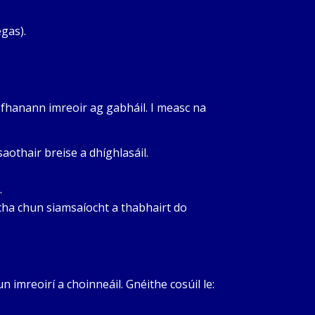
gas).
hanann imreoir ag gabháil. I measc na
aothair breise a dhíghlasáil.
.
cha chun siamsaíocht a thabhairt do
imreoirí a choinneáil. Gnéithe cosúil le: