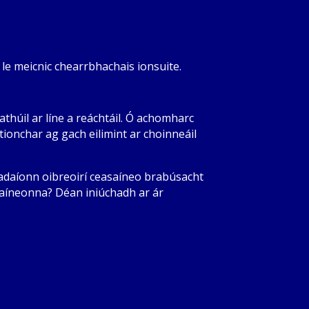
g le meicnic chearrbhachais ionsuite.
athúil ar líne a reáchtáil. Ó achomharc
ionchar ag gach eilimint ar choinneáil
éadaíonn oibreoirí ceasaíneo brabúsacht
asaíneonna? Déan iniúchadh ar ár