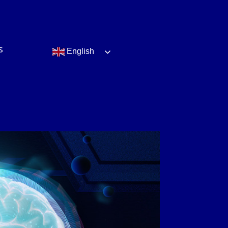
s
English