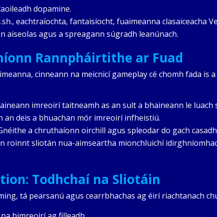
caoileadh dopamine.
sh., eachtraíochta, fantaisíocht, fuaimeanna clasaiceacha Ve
nn aiseolas agus a spreagann súgradh leanúnach.
níonn Rannpháirtithe ar Fuad
eanna, cinneann na meicnicí gameplay cé chomh fada is a f
aineann imreoirí taitneamh as an sult a bhaineann le luach s
 an deis a bhuachan mór imreoirí infheistiú.
Gnéithe a chruthaíonn oirchill agus spleodar do gach casadh
onn roinnt sliotán nua-aimseartha mionchluichí idirghníomha
ion: Todhchaí na Sliotáin
ing, tá pearsanú agus cearrbhachas ag éirí riachtanach chun 
a himreoirí ag filleadh.