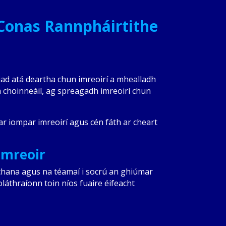
 Conas Rannpháirtithe
ad atá deartha chun imreoirí a mhealladh
 a choinneáil, ag spreagadh imreoirí chun
ar iompar imreoirí agus cén fáth ar cheart
Imreoir
eochana agus na téamaí i socrú an ghiúmar
láthraíonn toin níos fuaire éifeacht