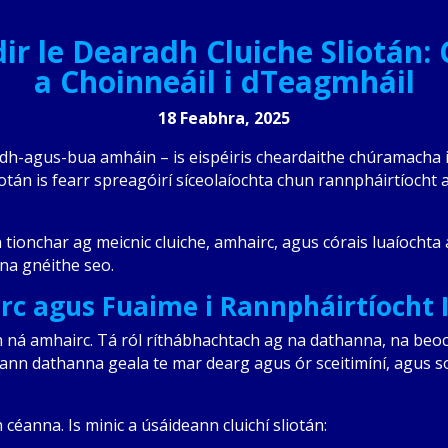
dir le Dearadh Cluiche Sliotán:
a Choinneáil i dTeagmháil
18 Feabhra, 2025
dh-agus-bua amháin – is eispéiris cheardaithe chúramacha i
iotán is fearr spreagóirí síceolaíochta chun rannpháirtíocht
tionchar ag meicnic cluiche, amhairc, agus córais luaíochta 
 na gnéithe seo.
rc agus Fuaime i Rannpháirtíocht 
otán ná amhairc. Tá ról ríthábhachtach ag na dathanna, na b
gann dathanna geala te mar dearg agus ór sceitimíní, agus so
anna. Is minic a úsáideann cluichí sliotán: