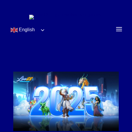
English