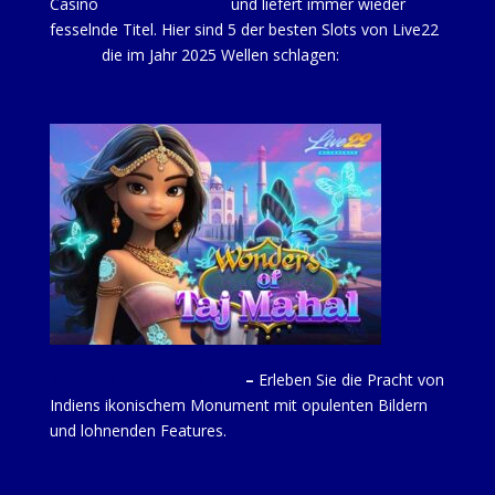
Casino
Spielautomaten
und liefert immer wieder
fesselnde Titel. Hier sind 5 der besten Slots von Live22
Spiele
die im Jahr 2025 Wellen schlagen:
7 Wunder des Taj Mahal
–
Erleben Sie die Pracht von
Indiens ikonischem Monument mit opulenten Bildern
und lohnenden Features.