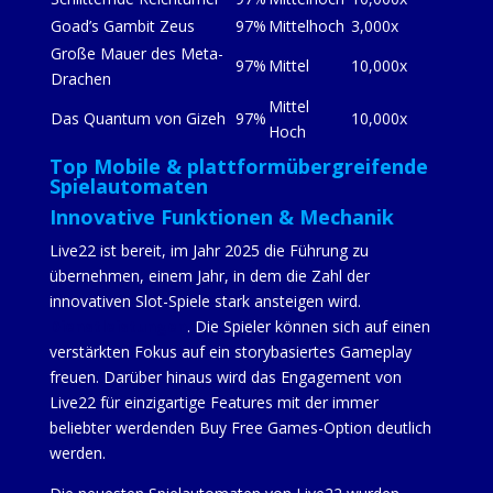
Goad’s Gambit Zeus
97%
Mittelhoch
3,000x
Große Mauer des Meta-
97%
Mittel
10,000x
Drachen
Mittel
Das Quantum von Gizeh
97%
10,000x
Hoch
Top Mobile & plattformübergreifende
Spielautomaten
Innovative Funktionen & Mechanik
Live22 ist bereit, im Jahr 2025 die Führung zu
übernehmen, einem Jahr, in dem die Zahl der
innovativen Slot-Spiele stark ansteigen wird.
Dienstleistungen
. Die Spieler können sich auf einen
verstärkten Fokus auf ein storybasiertes Gameplay
freuen. Darüber hinaus wird das Engagement von
Live22 für einzigartige Features mit der immer
beliebter werdenden Buy Free Games-Option deutlich
werden.