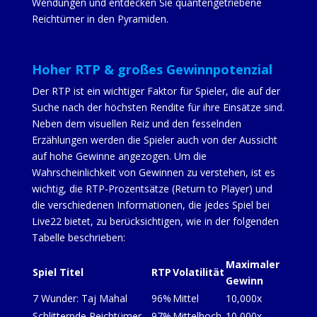
Wendungen und entdecken Sie quantengetriebene
Reichtümer in den Pyramiden.
Hoher RTP & großes Gewinnpotenzial
Der RTP ist ein wichtiger Faktor für Spieler, die auf der
Suche nach der höchsten Rendite für ihre Einsätze sind.
Neben dem visuellen Reiz und den fesselnden
Erzählungen werden die Spieler auch von der Aussicht
auf hohe Gewinne angezogen. Um die
Wahrscheinlichkeit von Gewinnen zu verstehen, ist es
wichtig, die RTP-Prozentsätze (Return to Player) und
die verschiedenen Informationen, die jedes Spiel bei
Live22 bietet, zu berücksichtigen, wie in der folgenden
Tabelle beschrieben:
Maximaler
Spiel Titel
RTP
Volatilität
Gewinn
7 Wunder: Taj Mahal
96%
Mittel
10,000x
Schlitternde Reichtümer
97%
Mittelhoch
10,000x