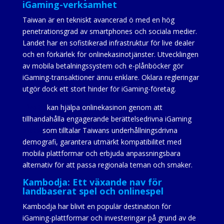
iGaming-verksamhet
Taiwan är en tekniskt avancerad ö med en hög
penetrationsgrad av smartphones och sociala medier.
Landet har en sofistikerad infrastruktur för live dealer
och en förkärlek för onlinekasinotjänster. Utvecklingen
av mobila betalningssystem och e-plånböcker gör
iGaming-transaktioner ännu enklare. Oklara regleringar
utgör dock ett stort hinder för iGaming-företag.
Live22
kan hjälpa onlinekasinon genom att
tillhandahålla engagerande berättelsedrivna iGaming
slots
som tilltalar Taiwans underhållningsdrivna
demografi, garantera utmärkt kompatibilitet med
mobila plattformar och erbjuda anpassningsbara
alternativ för att passa regionala teman och smaker.
Kambodja: Ett växande nav för
landbaserat spel och onlinespel
Kambodja har blivit en populär destination för
iGaming-plattformar och investeringar på grund av de