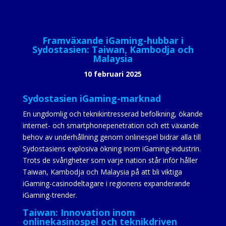
Framväxande iGaming-hubbar i
Sydostasien: Taiwan, Kambodja och
Malaysia
10 februari 2025
Sydostasien iGaming-marknad
En ungdomlig och teknikintresserad befolkning, ökande
internet- och smartphonepenetration och ett växande
behov av underhållning genom onlinespel bidrar alla till
Sydostasiens explosiva ökning inom iGaming-industrin.
Trots de svårigheter som varje nation står inför håller
Taiwan, Kambodja och Malaysia på att bli viktiga
iGaming-casinodeltagare i regionens expanderande
iGaming-trender.
Taiwan: Innovation inom
onlinekasinospel och teknikdriven