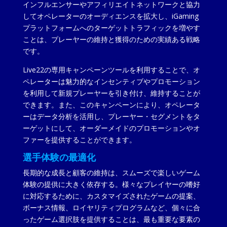
インフルエンサーやアフィリエイトネットワークと協力
してオペレーターのオーディエンスを拡大し、iGaming
プラットフォームへのターゲットトラフィックを増やす
ことは、プレーヤーの維持と獲得のための実績ある戦略
です。
Live22の専用キャンペーンツールを利用することで、オ
ペレーターは魅力的なインセンティブやプロモーション
を利用して新規プレーヤーを引き付け、維持することが
できます。また、このキャンペーンにより、オペレータ
ーはデータ分析を活用し、プレーヤー・セグメントをタ
ーゲットにして、オーダーメイドのプロモーションやオ
ファーを提供することができます。
選手体験の最適化
長期的な成長と顧客の維持は、スムーズで楽しいゲーム
体験の提供に大きく依存する。様々なプレイヤーの嗜好
に対応するために、カスタマイズされたゲームの提案、
ボーナス情報、ロイヤリティプログラムなど、個々に合
ったゲーム選択肢を提供することは、最も重要な要素の