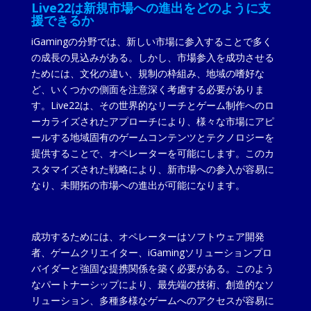
Live22は新規市場への進出をどのように支
援できるか
iGamingの分野では、新しい市場に参入することで多く
の成長の見込みがある。しかし、市場参入を成功させる
ためには、文化の違い、規制の枠組み、地域の嗜好な
ど、いくつかの側面を注意深く考慮する必要がありま
す。Live22は、その世界的なリーチとゲーム制作へのロ
ーカライズされたアプローチにより、様々な市場にアピ
ールする地域固有のゲームコンテンツとテクノロジーを
提供することで、オペレーターを可能にします。このカ
スタマイズされた戦略により、新市場への参入が容易に
なり、未開拓の市場への進出が可能になります。
成功するためには、オペレーターはソフトウェア開発
者、ゲームクリエイター、iGamingソリューションプロ
バイダーと強固な提携関係を築く必要がある。このよう
なパートナーシップにより、最先端の技術、創造的なソ
リューション、多種多様なゲームへのアクセスが容易に