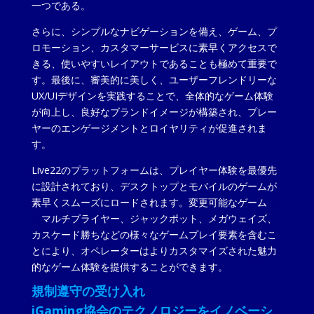
一つである。
さらに、シンプルなナビゲーションを備え、ゲーム、プ
ロモーション、カスタマーサービスに素早くアクセスで
きる、使いやすいレイアウトであることも極めて重要で
す。最後に、審美的に美しく、ユーザーフレンドリーな
UX/UIデザインを実践することで、全体的なゲーム体験
が向上し、良好なブランドイメージが構築され、プレー
ヤーのエンゲージメントとロイヤリティが促進されま
す。
Live22のプラットフォームは、プレイヤー体験を最優先
に設計されており、デスクトップとモバイルのゲームが
素早くスムーズにロードされます。変更可能なゲーム
機
能
マルチプライヤー、ジャックポット、メガウェイズ、
カスケード勝ちなどの様々なゲームプレイ要素を含むこ
とにより、オペレーターはよりカスタマイズされた魅力
的なゲーム体験を提供することができます。
規制遵守の受け入れ
iGaming協会のテクノロジーをイノベーシ