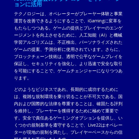
ョンに活用
テクノロジーは、オペレーターがプレーヤー体験と事業
運営を改善できるようにすることで、iGamingに変革を
もたらしつつある。ゲームの提供とプレイヤーのエンゲ
ージメントを向上させるために、人工知能（AI）と機械
学習アルゴリズムは、不正検出、パーソナライズされた
ゲームの提案、予測分析に使用されています。さらに、
ブロックチェーン技術は、透明で公平なゲームプレイを
保証し、セキュリティを強化し、より迅速で安全な取引
を可能にすることで、ゲームチェンジャーになりつつあ
ります。
どのようなビジネスであれ、長期的に成功するために
は、複雑な規制環境を乗り切ることが不可欠である。国
内および国際的な法律を尊重することは、確固たる評判
を維持し、プレーヤーを獲得するために極めて重要で
す。安全で責任あるゲーミングオプションを提供し、い
くつかの規制基準を遵守することで、Live22はオペレー
ターが現地の規制を満たし、プレイヤーベースからの信