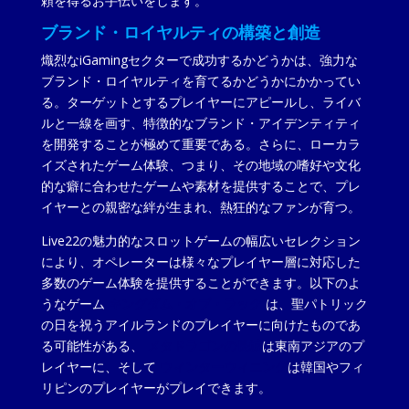
頼を得るお手伝いをします。
ブランド・ロイヤルティの構築と創造
熾烈なiGamingセクターで成功するかどうかは、強力な
ブランド・ロイヤルティを育てるかどうかにかかってい
る。ターゲットとするプレイヤーにアピールし、ライバ
ルと一線を画す、特徴的なブランド・アイデンティティ
を開発することが極めて重要である。さらに、ローカラ
イズされたゲーム体験、つまり、その地域の嗜好や文化
的な癖に合わせたゲームや素材を提供することで、プレ
イヤーとの親密な絆が生まれ、熱狂的なファンが育つ。
Live22の魅力的なスロットゲームの幅広いセレクション
により、オペレーターは様々なプレイヤー層に対応した
多数のゲーム体験を提供することができます。以下のよ
うなゲーム
キングダム・オブ・ラック
は、聖パトリック
の日を祝うアイルランドのプレイヤーに向けたものであ
る可能性がある、
メタドラゴンの長城
は東南アジアのプ
レイヤーに、そして
ウィンターウィニング
は韓国やフィ
リピンのプレイヤーがプレイできます。