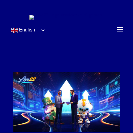
English