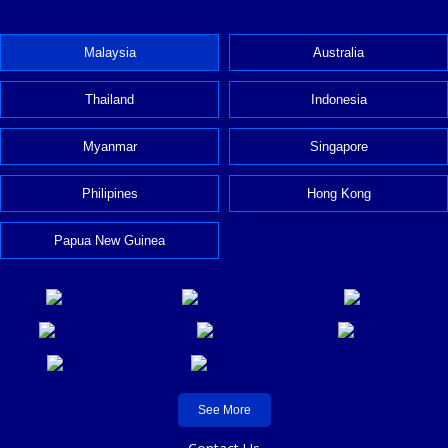
Malaysia
Australia
Thailand
Indonesia
Myanmar
Singapore
Philipines
Hong Kong
Papua New Guinea
See More