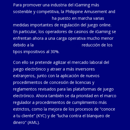
Para promover una industria del iGaming más
sostenible y competitiva, la Philippine Amusement and
del Juego (PAGCOR)
ha puesto en marcha varias
medidas importantes de regulación del juego online.
En particular, los operadores de casinos de iGaming se
enfrentan ahora a una carga operativa mucho menor
debido a la
impuesto sobre el juego
reducción de los
tipos impositivos al 30%.
Con ello se pretende agilizar el mercado laboral del
juego electrónico y atraer a más inversores
extranjeros, junto con la aplicación de nuevos
procedimientos de concesión de licencias y
reglamentos revisados para las plataformas de juego
electrónico. Ahora también se da prioridad en el marco
regulador a procedimientos de cumplimiento más
estrictos, como la mejora de los procesos de “conoce
a tu cliente” (KYC) y de “lucha contra el blanqueo de
dinero” (AML).