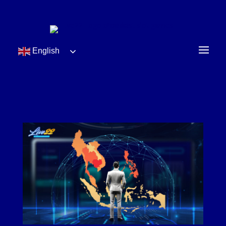
English