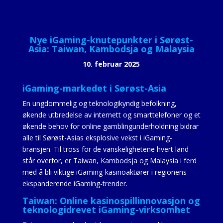
Nye iGaming-knutepunkter i Sørøst-
Asia: Taiwan, Kambodsja og Malaysia
10. februar 2025
iGaming-markedet i Sørøst-Asia
En ungdommelig og teknologikyndig befolkning,
økende utbredelse av internett og smarttelefoner og et
økende behov for online gamblingunderholdning bidrar
alle til Sørøst-Asias eksplosive vekst i iGaming-
bransjen. Til tross for de vanskelighetene hvert land
står overfor, er Taiwan, Kambodsja og Malaysia i ferd
med å bli viktige iGaming-kasinoaktører i regionens
ekspanderende iGaming-trender.
Taiwan: Online kasinospillinnovasjon og
teknologidrevet iGaming-virksomhet