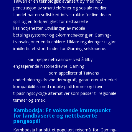
Taiwan er en teknologisk avansert øy med høy
penetrasjon av smarttelefoner og sosiale medier.
Landet har en sofistikert infrastruktur for live dealer-
spill og en forkjærlighet for nettbaserte
kasinotjenester. Utviklingen av mobile
betalingssystemer og e-lommebøker gjør iGaming-
transaksjoner enda enklere. Uklare reguleringer utgjør
imidlertid et stort hinder for iGaming-selskapene.
Live22
kan hjelpe nettcasinoer ved å tilby
engasjerende historiedrevne iGaming
spilleautomater
som appellerer til Taiwans
underholdningsdrevne demografi, garanterer utmerket
kompatibilitet med mobile plattformer og tilbyr
tilpasningsdyktige alternativer som passer til regionale
temaer og smak.
Kambodsja: Et voksende knutepunkt
for landbaserte og nettbaserte
pengespill
Kambodsja har blitt et populært reisemål for iGaming-