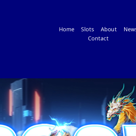
Home
Slots
About
New
Contact