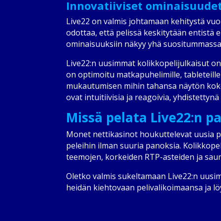
Innovatiiviset ominaisuude
Live22 on valmis johtamaan kehitystä vuo
odottaa, että pelissä keskitytään entistä
ominaisuuksiin näkyy yhä suositummassa
Live22:n uusimmat kolikkopelijulkaisut on 
on optimoitu matkapuhelimille, tableteill
mukautumisen mihin tahansa näytön kokoon 
ovat intuitiivisia ja reagoivia, yhdistett
Missä pelata Live22:n p
Monet nettikasinot houkuttelevat uusia pel
peleihin ilman suuria panoksia. Kolikkope
teemojen, korkeiden RTP-asteiden ja sauma
Oletko valmis sukeltamaan Live22:n uusi
heidän kiehtovaan pelivalikoimaansa ja löyd