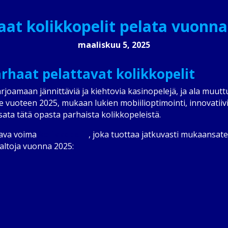
aat kolikkopelit pelata vuonna
maaliskuu 5, 2025
rhaat pelattavat kolikkopelit
arjoamaan jännittäviä ja kiehtovia kasinopelejä, ja ala muutt
uoteen 2025, mukaan lukien mobiilioptimointi, innovatiivis
ata tätä opasta parhaista kolikkopeleistä.
tava voima
kolikkopelit
, joka tuottaa jatkuvasti mukaansat
altoja vuonna 2025: