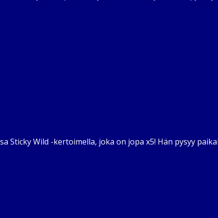
a Sticky Wild -kertoimella, joka on jopa x5! Hän pysyy paikall