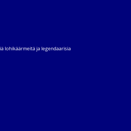
iä lohikäärmeitä ja legendaarisia