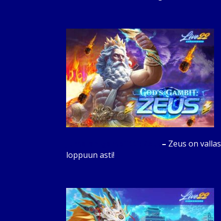
Jumalan gambiitti: Zeus
–
Zeus on vallass
loppuun asti!