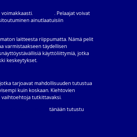
a voimakkaasti.
palvelut
. Pelaajat voivat
sitoutuminen ainutlaatuisiin
aumaton laitteesta riippumatta. Nämä pelit
iaa varmistaakseen täydellisen
yttöystävällisiä käyttöliittymiä, jotka
kki keskeytykset.
?
a, jotka tarjoavat mahdollisuuden tutustua
ivisempi kuin koskaan. Kiehtovien
vaihtoehtoja tutkittavaksi.
2:n verkkosivustolla
tänään tutustu