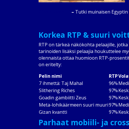
Gizan kvantti
–
Tutki muinaisen Egyptin s
Korkea RTP & suuri voit
RTP on tärkeä näkökohta pelaajille, jotk
tarinoiden lisäksi pelaajia houkuttelee 
olennaista ottaa huomioon RTP-prosentit (
on eritelty:
Pelin nimi
RTP
Vola
7 ihmettä: Taj Mahal
96%
Med
Slithering Riches
97%
Kesk
Goadin gambiitti Zeus
97%
Kesk
Meta-lohikäärmeen suuri muuri
97%
Med
Gizan kvantti
97%
Kesk
Parhaat mobiili- ja cros