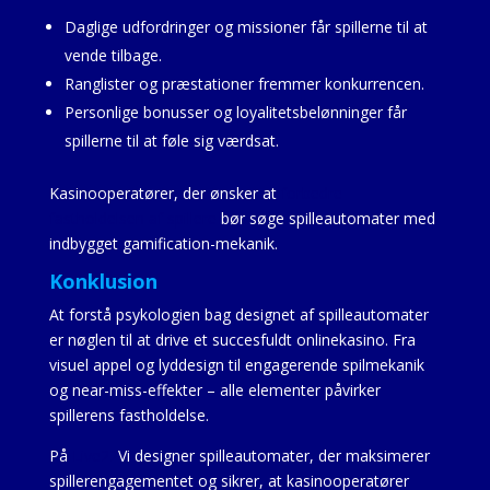
Daglige udfordringer og missioner får spillerne til at
vende tilbage.
Ranglister og præstationer fremmer konkurrencen.
Personlige bonusser og loyalitetsbelønninger får
spillerne til at føle sig værdsat.
Kasinooperatører, der ønsker at
forbedre
fastholdelsen af spillere
bør søge spilleautomater med
indbygget gamification-mekanik.
Konklusion
At forstå psykologien bag designet af spilleautomater
er nøglen til at drive et succesfuldt onlinekasino. Fra
visuel appel og lyddesign til engagerende spilmekanik
og near-miss-effekter – alle elementer påvirker
spillerens fastholdelse.
På
Live22
Vi designer spilleautomater, der maksimerer
spillerengagementet og sikrer, at kasinooperatører