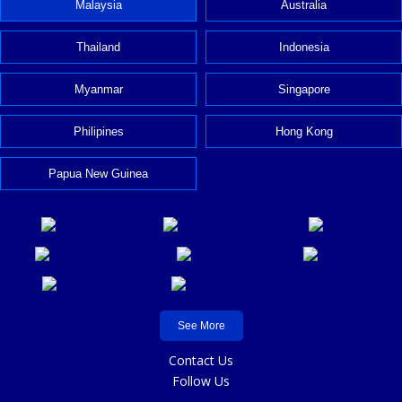
Malaysia
Australia
Thailand
Indonesia
Myanmar
Singapore
Philipines
Hong Kong
Papua New Guinea
See More
Contact Us
Follow Us