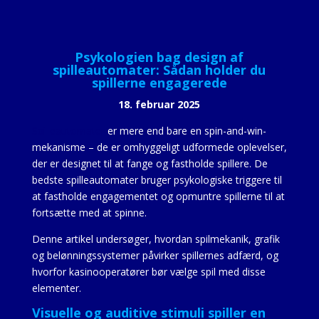
Psykologien bag design af
spilleautomater: Sådan holder du
spillerne engagerede
18. februar 2025
Spilleautomater
er mere end bare en spin-and-win-
mekanisme – de er omhyggeligt udformede oplevelser,
der er designet til at fange og fastholde spillere. De
bedste spilleautomater bruger psykologiske triggere til
at fastholde engagementet og opmuntre spillerne til at
fortsætte med at spinne.
Denne artikel undersøger, hvordan spilmekanik, grafik
og belønningssystemer påvirker spillernes adfærd, og
hvorfor kasinooperatører bør vælge spil med disse
elementer.
Visuelle og auditive stimuli spiller en