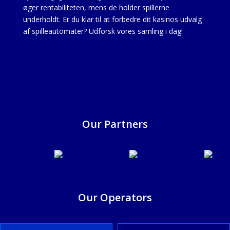
øger rentabiliteten, mens de holder spillerne
underholdt. Er du klar til at forbedre dit kasinos udvalg
af spilleautomater? Udforsk vores samling i dag!
Our Partners
Our Operators